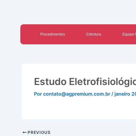
Ir
para
o
conteúdo
Procedimentos
Estrutura
Equipe 
Estudo Eletrofisiológi
Por
contato@agpremium.com.br
/
janeiro 
PREVIOUS